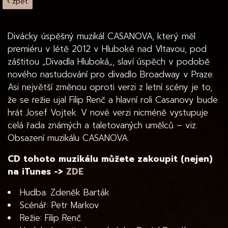
zpět
Divácky úspěšný muzikál CASANOVA, který měl
premiéru v létě 2012 v Hluboké nad Vltavou, pod
záštitou „Divadla Hluboká„, slaví úspěch v podobě
nového nastudování pro divadlo Broadway v Praze.
Asi největší změnou oproti verzi z letní scény je to,
že se režie ujal Filip Renč a hlavní roli Casanovy bude
hrát Josef Vojtek. V nové verzi nicméně vystupuje
celá řada známých a taletovaných umělců – viz.
Obsazení muzikálu CASANOVA.
CD tohoto muzikálu můžete zakoupit (nejen)
na iTunes ->
ZDE
Hudba: Zdeněk Barták
Scénář: Petr Markov
Režie: Filip Renč